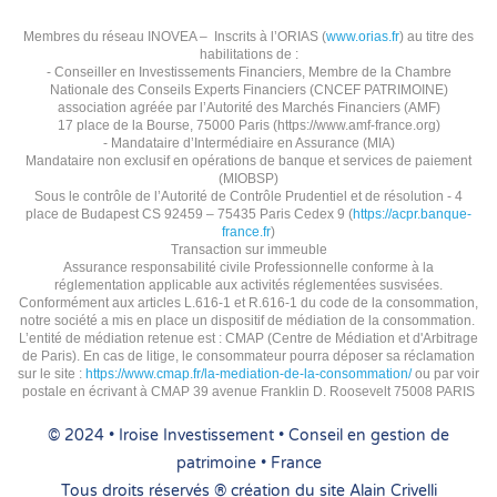
Membres du réseau INOVEA – Inscrits à l’ORIAS (
www.orias.fr
) au titre des
habilitations de :
- Conseiller en Investissements Financiers, Membre de la Chambre
Nationale des Conseils Experts Financiers (CNCEF PATRIMOINE)
association agréée par l’Autorité des Marchés Financiers (AMF)
17 place de la Bourse, 75000 Paris (https://www.amf-france.org)
- Mandataire d’Intermédiaire en Assurance (MIA)
Mandataire non exclusif en opérations de banque et services de paiement
(MIOBSP)
Sous le contrôle de l’Autorité de Contrôle Prudentiel et de résolution - 4
place de Budapest CS 92459 – 75435 Paris Cedex 9 (
https://acpr.banque-
france.fr
)
Transaction sur immeuble
Assurance responsabilité civile Professionnelle conforme à la
réglementation applicable aux activités réglementées susvisées.
Conformément aux articles L.616-1 et R.616-1 du code de la consommation,
notre société a mis en place un dispositif de médiation de la consommation.
L’entité de médiation retenue est :
CMAP (Centre de Médiation et d'Arbitrage
de Paris).
En cas de litige, le consommateur pourra déposer sa réclamation
sur le site :
https://www.cmap.fr/la-mediation-de-la-consommation/
ou par voir
postale en écrivant à CMAP
39 avenue Franklin D. Roosevelt
75008 PARIS
© 2024 • Iroise Investissement • Conseil en gestion de
patrimoine • France
Tous droits réservés ®
création du site
Alain Crivelli