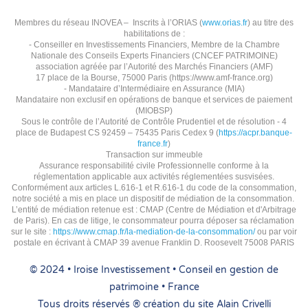
Membres du réseau INOVEA – Inscrits à l’ORIAS (
www.orias.fr
) au titre des
habilitations de :
- Conseiller en Investissements Financiers, Membre de la Chambre
Nationale des Conseils Experts Financiers (CNCEF PATRIMOINE)
association agréée par l’Autorité des Marchés Financiers (AMF)
17 place de la Bourse, 75000 Paris (https://www.amf-france.org)
- Mandataire d’Intermédiaire en Assurance (MIA)
Mandataire non exclusif en opérations de banque et services de paiement
(MIOBSP)
Sous le contrôle de l’Autorité de Contrôle Prudentiel et de résolution - 4
place de Budapest CS 92459 – 75435 Paris Cedex 9 (
https://acpr.banque-
france.fr
)
Transaction sur immeuble
Assurance responsabilité civile Professionnelle conforme à la
réglementation applicable aux activités réglementées susvisées.
Conformément aux articles L.616-1 et R.616-1 du code de la consommation,
notre société a mis en place un dispositif de médiation de la consommation.
L’entité de médiation retenue est :
CMAP (Centre de Médiation et d'Arbitrage
de Paris).
En cas de litige, le consommateur pourra déposer sa réclamation
sur le site :
https://www.cmap.fr/la-mediation-de-la-consommation/
ou par voir
postale en écrivant à CMAP
39 avenue Franklin D. Roosevelt
75008 PARIS
© 2024 • Iroise Investissement • Conseil en gestion de
patrimoine • France
Tous droits réservés ®
création du site
Alain Crivelli