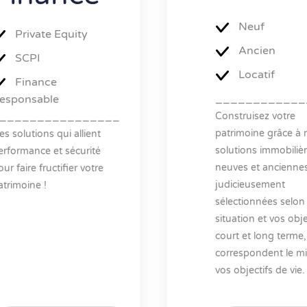
Neuf
Private Equity
Ancien
SCPI
Locatif
Finance
____________
esponsable
________________
Construisez votre
patrimoine grâce à 
es solutions qui allient
solutions immobiliè
erformance et sécurité
neuves et ancienne
our faire fructifier votre
judicieusement
atrimoine !
sélectionnées selon
situation et vos obje
court et long terme,
correspondent le m
vos objectifs de vie.