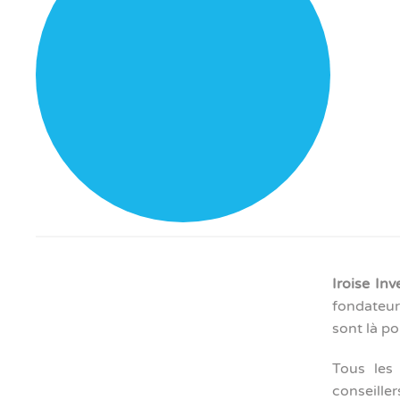
Iroise In
fondateur
sont là p
Tous les
conseiller