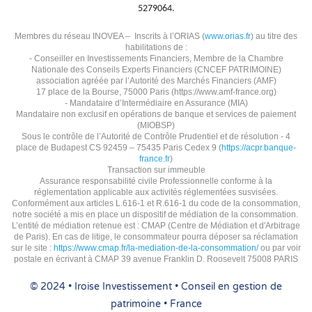
5279064.
Membres du réseau INOVEA – Inscrits à l’ORIAS (
www.orias.fr
) au titre des
habilitations de :
- Conseiller en Investissements Financiers, Membre de la Chambre
Nationale des Conseils Experts Financiers (CNCEF PATRIMOINE)
association agréée par l’Autorité des Marchés Financiers (AMF)
17 place de la Bourse, 75000 Paris (https://www.amf-france.org)
- Mandataire d’Intermédiaire en Assurance (MIA)
Mandataire non exclusif en opérations de banque et services de paiement
(MIOBSP)
Sous le contrôle de l’Autorité de Contrôle Prudentiel et de résolution - 4
place de Budapest CS 92459 – 75435 Paris Cedex 9 (
https://acpr.banque-
france.fr
)
Transaction sur immeuble
Assurance responsabilité civile Professionnelle conforme à la
réglementation applicable aux activités réglementées susvisées.
Conformément aux articles L.616-1 et R.616-1 du code de la consommation,
notre société a mis en place un dispositif de médiation de la consommation.
L’entité de médiation retenue est :
CMAP (Centre de Médiation et d'Arbitrage
de Paris).
En cas de litige, le consommateur pourra déposer sa réclamation
sur le site :
https://www.cmap.fr/la-mediation-de-la-consommation/
ou par voir
postale en écrivant à CMAP
39 avenue Franklin D. Roosevelt
75008 PARIS
© 2024 • Iroise Investissement • Conseil en gestion de
patrimoine • France